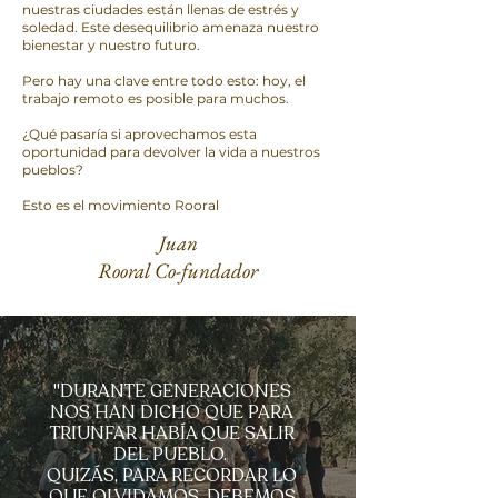
nuestras ciudades están llenas de estrés y
soledad. Este desequilibrio amenaza nuestro
bienestar y nuestro futuro.
Pero hay una clave entre todo esto: hoy, el
trabajo remoto es posible para muchos.
¿Qué pasaría si aprovechamos esta
oportunidad para devolver la vida a nuestros
pueblos?
Esto es el movimiento Rooral
Juan
Rooral Co-fundador
"DURANTE GENERACIONES
NOS HAN DICHO QUE PARA
TRIUNFAR HABÍA QUE SALIR
DEL PUEBLO.
QUIZÁS, PARA RECORDAR LO
QUE OLVIDAMOS, DEBEMOS