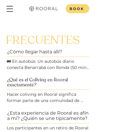
BOOK
PREGUNTAS
FRECUENTES
¿Cómo llegar hasta allí?
🚌 En autobús: Un autobús diario 
conecta Benarrabá con Ronda (50 min) 
y Algeciras (70 min).

¿Qué es el Coliving en Rooral
exactamente?
🚗 En coche: Aeropuertos más cercanos: 
Gibraltar (1 h) y Málaga (1 h 30 min).

Hacer coliving en Rooral significa 
formar parte de una comunidad de 
Estaciones de tren/autobús más 
personas con valores afines que no solo 
próximas:

comparten un espacio de trabajo, sino 
¿Esta experiencia de Rooral es afín
a mí? ¿Quién se une típicamente?
también una vibrante experiencia de 
Estación de tren de Cortes de la 
vida en un pintoresco pueblo español.

Los participantes en un retiro de Rooral 
Frontera – 20 min
