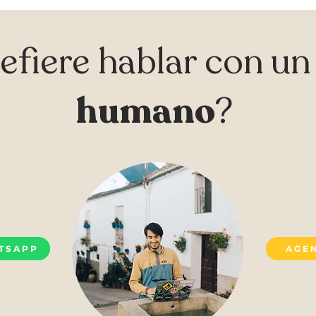
efiere hablar con u
humano
?
TSAPP
AGE