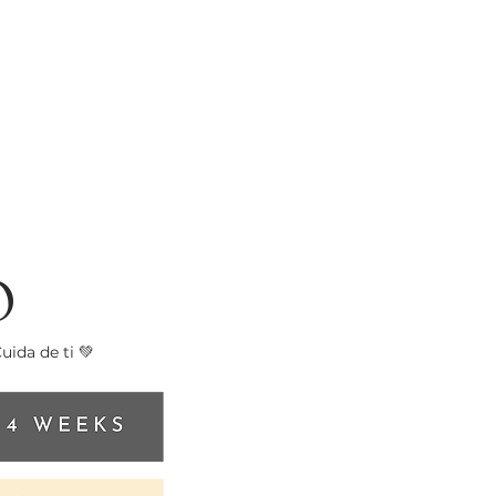
O
ida de ti 💚