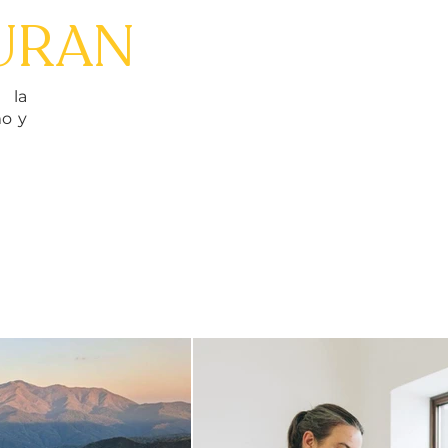
URAN
y la
mo y