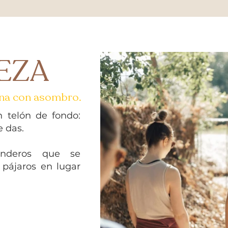
EZA
ina con asombro.
n telón de fondo:
 das.
enderos que se
 pájaros en lugar