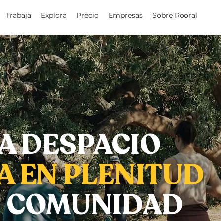
Trabaja
Explora
Precio
Empresas
Sobre Rooral
A DESPACIO
A EN PLENITUD
N COMUNIDAD