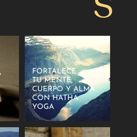
S
FORTALECE
A
TU MENTE,
CUERPO Y ALMA
CON
HATHA
YOGA