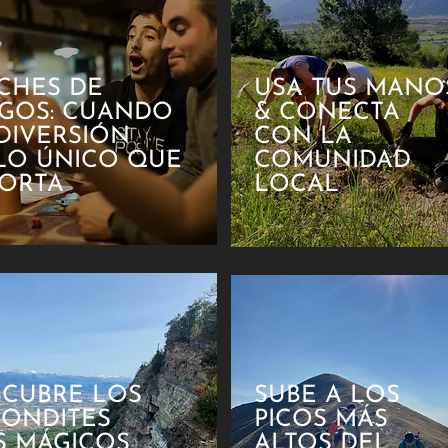
CHES DE
USA TUS MANO
EGOS: CUANDO
& CONECTA
DIVERSIÓN
CON
LA
LO ÚNICO QUE
COMUNIDAD
PORTA
LOCAL
SCUBRE LOS
SUBE A LOS
CONDITES
PICOS MÁS
S MÁGICOS
ALTOS DEL