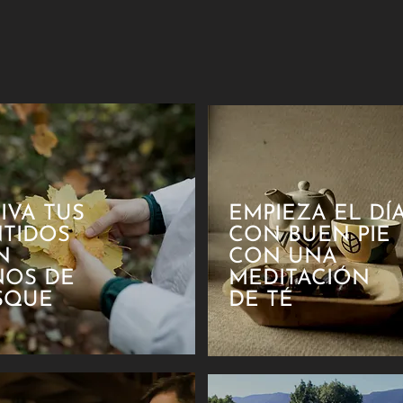
TIVA
TUS
EMPIEZA EL DÍ
NTIDOS
CON BUEN PIE
N
CON UNA
ÑOS DE
MEDITACIÓN
SQUE
DE TÉ