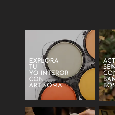
EXPLORA
AC
TU
SE
YO INTEROR
CO
CON
BA
ART SOMA
BO