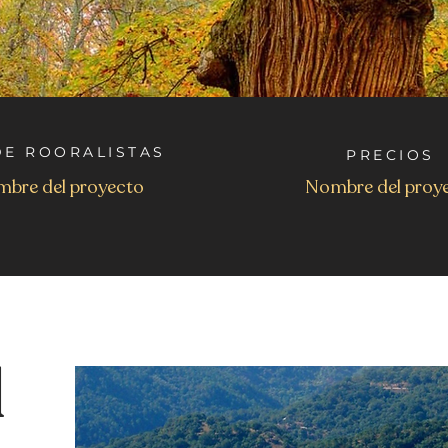
DE ROORALISTAS
PRECIOS
bre del proyecto
Nombre del proy
l