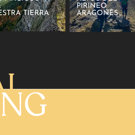
L
PIRINEO
STRA TIERRA
ARAGONÉS
AL
ING