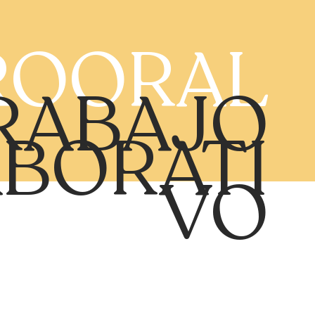
ROORAL
RABAJO
BORATI
VO