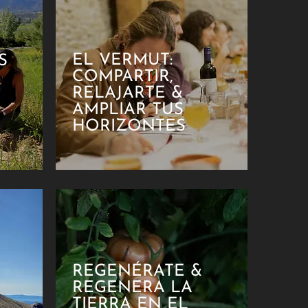
EL VERMUT:
S
COMPARTIR,
RELAJARTE &
AMPLIAR TUS
HORIZONTES
REGENÉRATE &
REGENERA LA
TIERRA EN EL