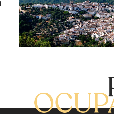
o
OCUP