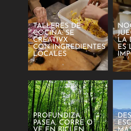
TALLERES DE
NO
COCINA: SE
JU
CREATIVX
LA 
CON INGREDIENTES
ES 
LOCALES
IM
PROFUNDIZA,
DE
PASEA, CORRE O
ES
VE EN BICI EN
MÁ