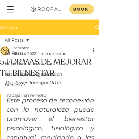
BOOK
Entrada
All Posts
rooralco
All Posts
18 sept 2022
4 min de lectura
5 FORMAS DE MEJORAR
Hitos de la comunidad
TU BIENESTAR
Naturaleza & regeneración
Por Javier Jauregui Ortun
Bienestar
Trabajar en remoto
Este proceso de reconexión 
con la naturaleza puede 
promover el bienestar 
psicológico, fisiológico y 
espiritual, ayudando a las 